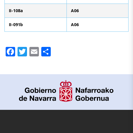
II-108a
A06
II-091b
A06
Facebook
Twitter
Email
Compartir