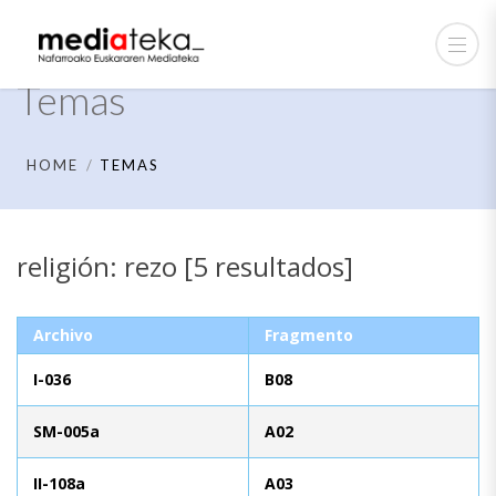
Temas
HOME
TEMAS
religión: rezo [5 resultados]
Archivo
Fragmento
I-036
B08
SM-005a
A02
II-108a
A03