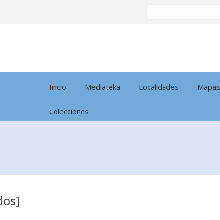
Buscar
por:
Inicio
Mediateka
Localidades
Mapas
Colecciones
dos]