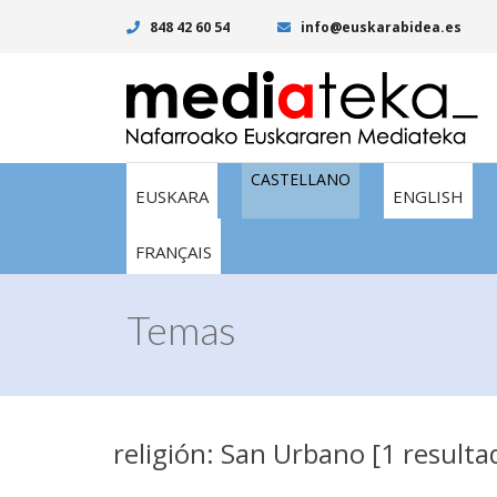
848 42 60 54
info@euskarabidea.es
CASTELLANO
EUSKARA
ENGLISH
FRANÇAIS
Temas
religión: San Urbano [1 resulta