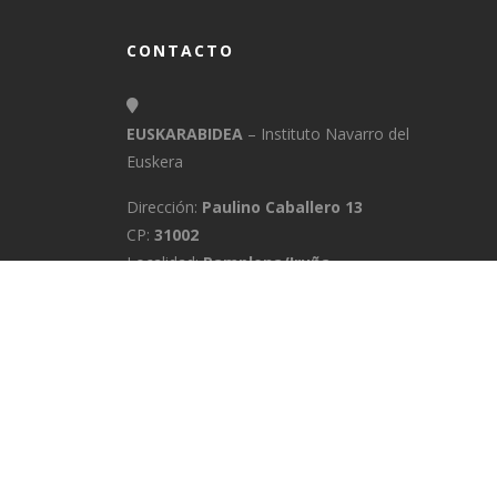
CONTACTO
EUSKARABIDEA
– Instituto Navarro del
Euskera
Dirección:
Paulino Caballero 13
CP:
31002
Localidad:
Pamplona/Iruña
Provincia:
Navarra
E-Mail:
info@euskarabidea.es
Teléfono:
848 42 60 54
INICIO
MEDIATEKA
CONTACTO
A
POLÍTICA DE PRIVACIDAD