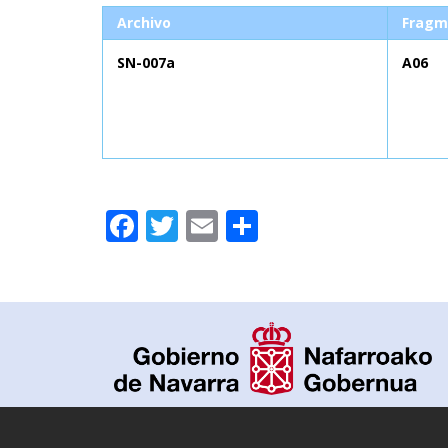
Archivo
Fragm
SN-007a
A06
Facebook
Twitter
Email
Compartir