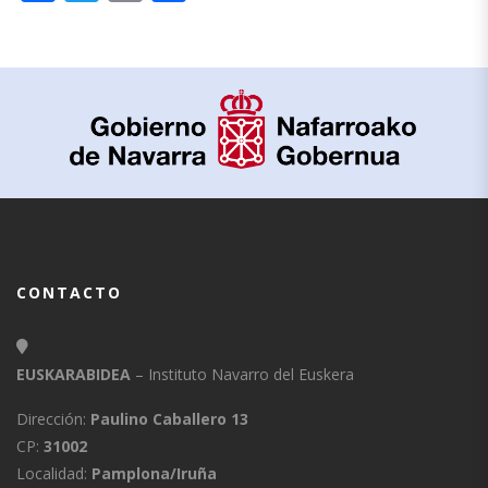
CONTACTO
EUSKARABIDEA
– Instituto Navarro del Euskera
Dirección:
Paulino Caballero 13
CP:
31002
Localidad:
Pamplona/Iruña