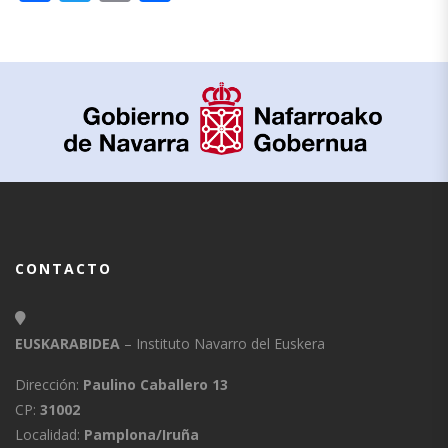
CONTACTO
EUSKARABIDEA
– Instituto Navarro del Euskera
Dirección:
Paulino Caballero 13
CP:
31002
Localidad:
Pamplona/Iruña