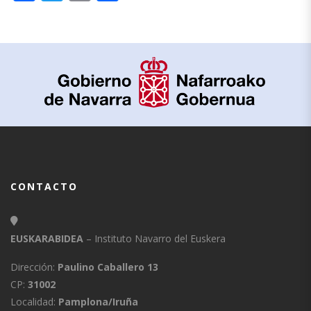
CONTACTO
EUSKARABIDEA
– Instituto Navarro del Euskera
Dirección:
Paulino Caballero 13
CP:
31002
Localidad:
Pamplona/Iruña