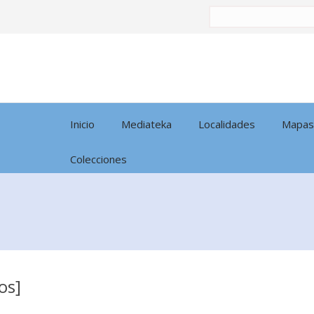
Buscar
por:
Inicio
Mediateka
Localidades
Mapas
Colecciones
os]