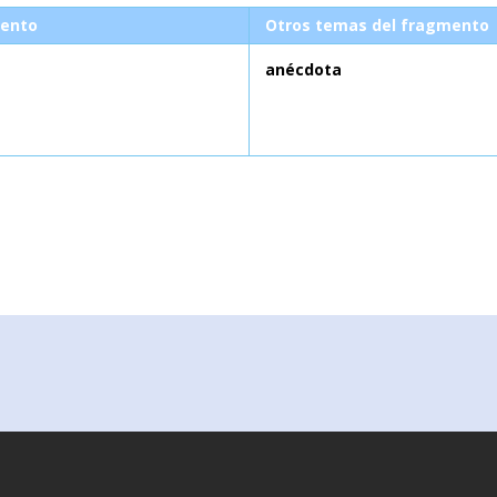
ento
Otros temas del fragmento
anécdota