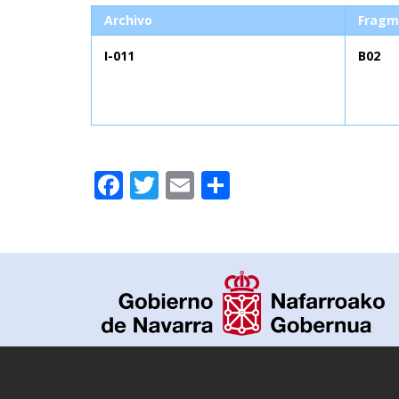
Archivo
Fragm
I-011
B02
Facebook
Twitter
Email
Compartir