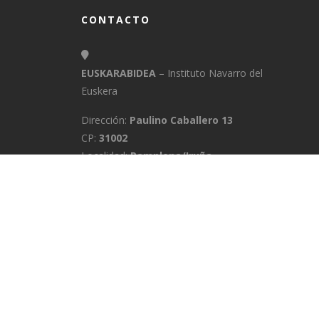
CONTACTO
EUSKARABIDEA
– Instituto Navarro del
Euskera
Dirección:
Paulino Caballero 13
CP:
31002
Localidad:
Pamplona/Iruña
Provincia:
Navarra
E-Mail:
info@euskarabidea.es
Teléfono:
848 42 60 54
INICIO
MEDIATEKA
CONTACTO
A
POLÍTICA DE PRIVACIDAD