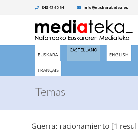
848 42 60 54
info@euskarabidea.es
CASTELLANO
EUSKARA
ENGLISH
FRANÇAIS
Temas
Guerra: racionamiento [1 resul