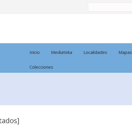
Buscar
por:
Inicio
Mediateka
Localidades
Mapas
Colecciones
tados]