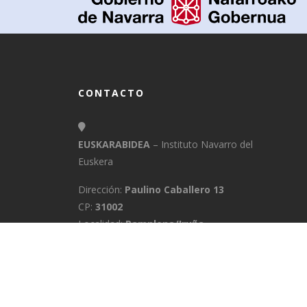
CONTACTO
EUSKARABIDEA
– Instituto Navarro del
Euskera
Dirección:
Paulino Caballero 13
CP:
31002
Localidad:
Pamplona/Iruña
Provincia:
Navarra
E-Mail:
info@euskarabidea.es
Teléfono:
848 42 60 54