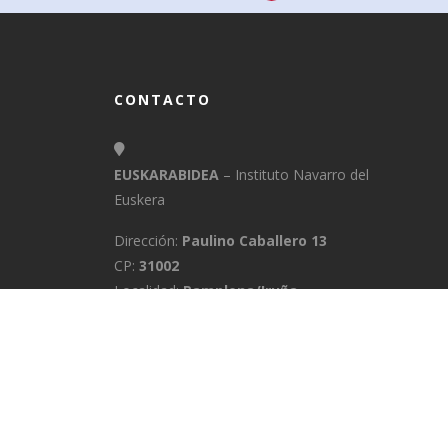
CONTACTO
EUSKARABIDEA
– Instituto Navarro del
Euskera
Dirección:
Paulino Caballero 13
CP:
31002
Localidad:
Pamplona/Iruña
Provincia:
Navarra
E-Mail:
info@euskarabidea.es
Teléfono:
848 42 60 54