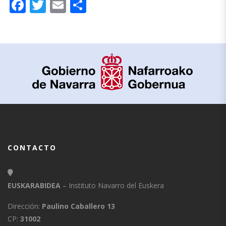
Facebook
Twitter
Email
Compartir
CONTACTO
EUSKARABIDEA
– Instituto Navarro del Euskera
Dirección:
Paulino Caballero 13
CP:
31002