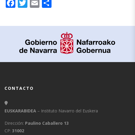
Facebook
Twitter
Email
Compartir
CONTACTO
EUSKARABIDEA
– Instituto Navarro del Euskera
Dirección:
Paulino Caballero 13
CP:
31002