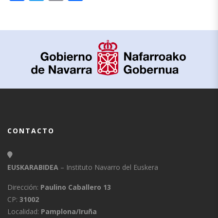
CONTACTO
EUSKARABIDEA
– Instituto Navarro del Euskera
Dirección:
Paulino Caballero 13
CP:
31002
Localidad:
Pamplona/Iruña