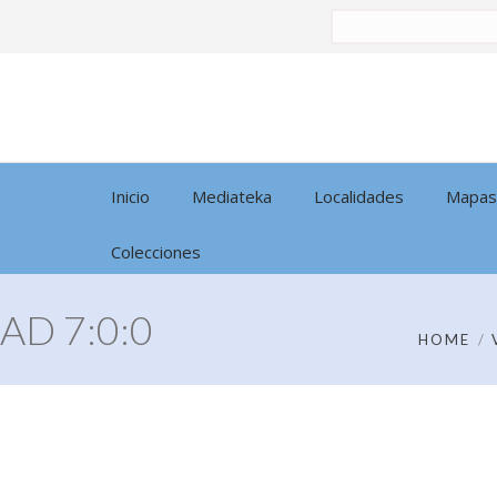
Buscar
por:
Inicio
Mediateka
Localidades
Mapas
Colecciones
AD 7:0:0
HOME