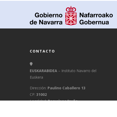
CONTACTO
EUSKARABIDEA
– Instituto Navarro del
Euskera
Dirección:
Paulino Caballero 13
CP:
31002
Localidad:
Pamplona/Iruña
Provincia:
Navarra
E-Mail:
info@euskarabidea.es