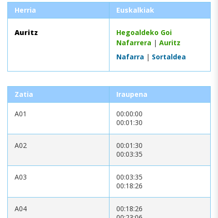
Herria
Euskalkiak
Auritz
Hegoaldeko Goi
Nafarrera
|
Auritz
Nafarra
|
Sortaldea
Zatia
Iraupena
A01
00:00:00
00:01:30
A02
00:01:30
00:03:35
A03
00:03:35
00:18:26
A04
00:18:26
00:23:06