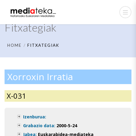
Fitxategiak
HOME
FITXATEGIAK
Xorroxin Irratia
X-031
Izenburua:
Grabazio data:
2000-5-24
Jabea:
Euskarabidea-mediateka