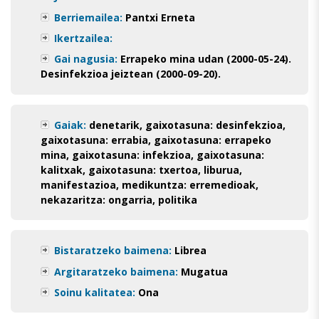
Berriemailea:
Pantxi Erneta
Ikertzailea:
Gai nagusia:
Errapeko mina udan (2000-05-24).
Desinfekzioa jeiztean (2000-09-20).
Gaiak:
denetarik
,
gaixotasuna: desinfekzioa
,
gaixotasuna: errabia
,
gaixotasuna: errapeko
mina
,
gaixotasuna: infekzioa
,
gaixotasuna:
kalitxak
,
gaixotasuna: txertoa
,
liburua
,
manifestazioa
,
medikuntza: erremedioak
,
nekazaritza: ongarria
,
politika
Bistaratzeko baimena:
Librea
Argitaratzeko baimena:
Mugatua
Soinu kalitatea:
Ona