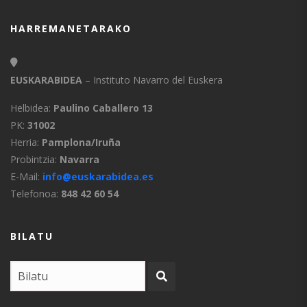
HARREMANETARAKO
EUSKARABIDEA
– Instituto Navarro del Euskera
Helbidea:
Paulino Caballero 13
PK:
31002
Herria:
Pamplona/Iruña
Probintzia:
Navarra
E-Mail:
info@euskarabidea.es
Telefonoa:
848 42 60 54
BILATU