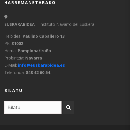
HARREMANETARAKO
EUSKARABIDEA
– Instituto Navarro del Euskera
Helbidea:
Paulino Caballero 13
PK:
31002
Herria:
Pamplona/Iruña
Probintzia:
Navarra
E-Mail:
info@euskarabidea.es
Telefonoa:
848 42 60 54
BILATU