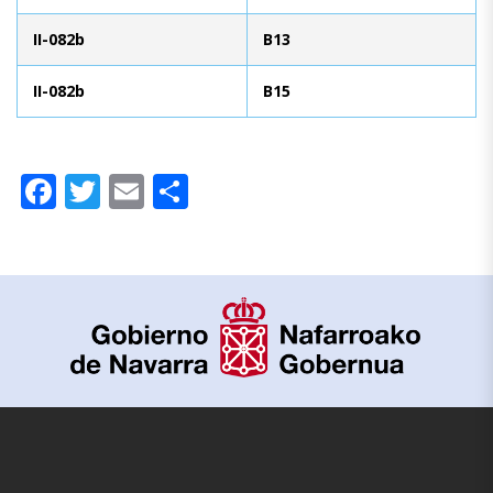
II-082b
B13
II-082b
B15
Facebook
Twitter
Email
Share