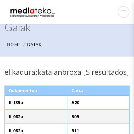
Gaiak
HOME
GAIAK
elikadura:katalanbroxa [5 resultados]
Dokumentua
Zatia
II-135a
A20
II-082b
B09
II-082b
B11