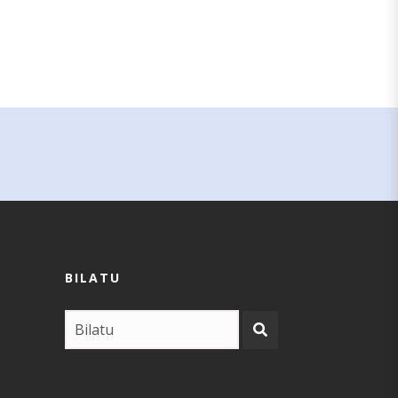
BILATU