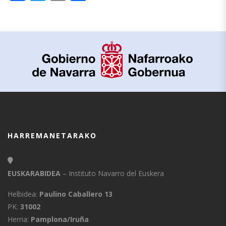
HARREMANETARAKO
EUSKARABIDEA
– Instituto Navarro del Euskera
Helbidea:
Paulino Caballero 13
PK:
31002
Herria:
Pamplona/Iruña