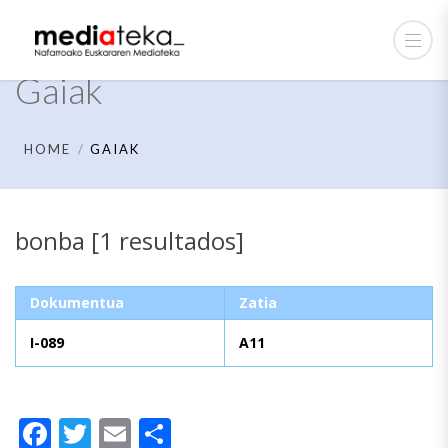
Gaiak
HOME
GAIAK
bonba [1 resultados]
Dokumentua
Zatia
I-089
A11
Facebook
Twitter
Email
Share