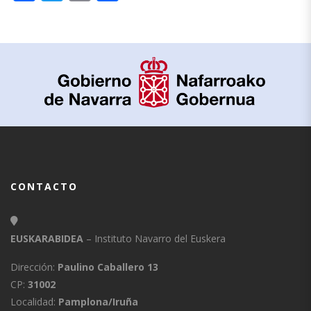
CONTACTO
EUSKARABIDEA
– Instituto Navarro del Euskera
Dirección:
Paulino Caballero 13
CP:
31002
Localidad:
Pamplona/Iruña