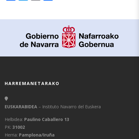
HARREMANETARAKO
EUSKARABIDEA
– Instituto Navarro del Euskera
Helbidea:
Paulino Caballero 13
PK:
31002
Herria:
Pamplona/Iruña