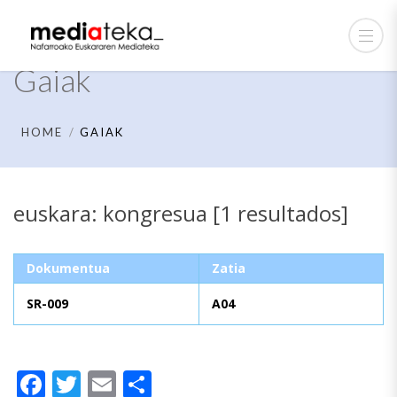
Gaiak
HOME
GAIAK
euskara: kongresua [1 resultados]
Dokumentua
Zatia
SR-009
A04
Facebook
Twitter
Email
Share