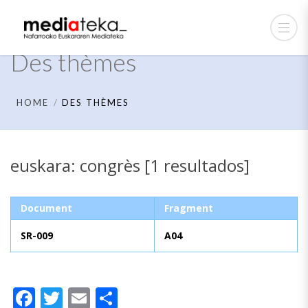
Des thèmes
HOME
DES THÈMES
euskara: congrès [1 resultados]
Document
Fragment
SR-009
A04
Facebook
Twitter
Email
Partager