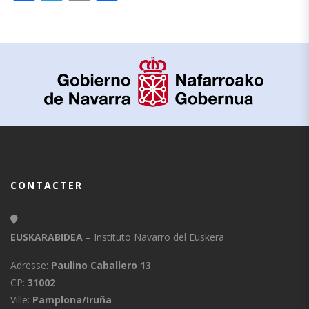
CONTACTER
EUSKARABIDEA
– Instituto Navarro del Euskera
Adresse:
Paulino Caballero 13
CP:
31002
Ville:
Pamplona/Iruña