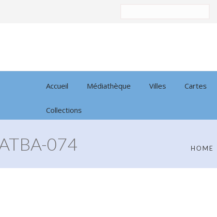
Trier
par:
Accueil
Médiathèque
Villes
Cartes
Collections
ATBA-074
HOME