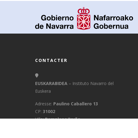
CONTACTER
EUSKARABIDEA
– Instituto Navarro del
Euskera
Adresse:
Paulino Caballero 13
CP:
31002
Ville:
Pamplona/Iruña
Province:
Navarra
E-Mail:
info@euskarabidea.es