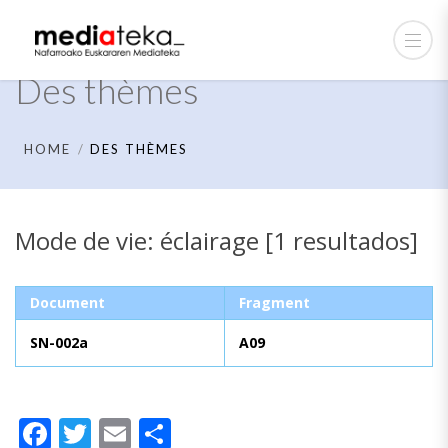
Des thèmes
HOME
DES THÈMES
Mode de vie: éclairage [1 resultados]
Document
Fragment
SN-002a
A09
Facebook
Twitter
Email
Partager