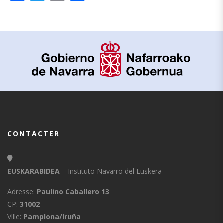
CONTACTER
EUSKARABIDEA
– Instituto Navarro del Euskera
Adresse:
Paulino Caballero 13
CP:
31002
Ville:
Pamplona/Iruña