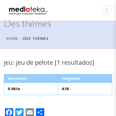
Des thèmes
HOME
DES THÈMES
jeu: jeu de pelote [1 resultados]
Document
Fragment
II-061a
A18
Facebook
Twitter
Email
Partager