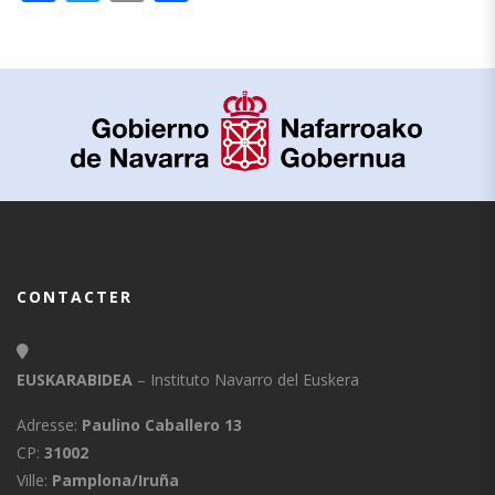
CONTACTER
EUSKARABIDEA
– Instituto Navarro del Euskera
Adresse:
Paulino Caballero 13
CP:
31002
Ville:
Pamplona/Iruña