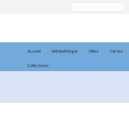
Trier
par:
Accueil
Médiathèque
Villes
Cartes
Collections