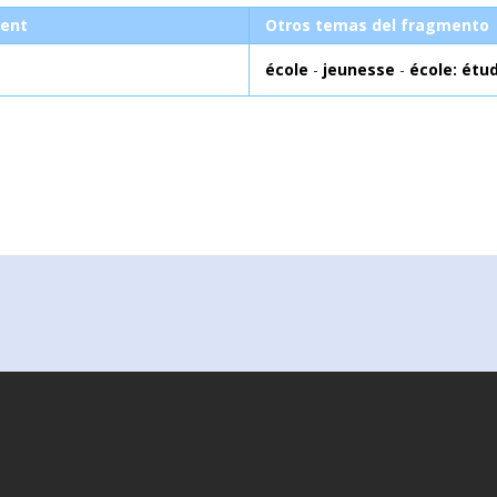
ent
Otros temas del fragmento
école
-
jeunesse
-
école: étu