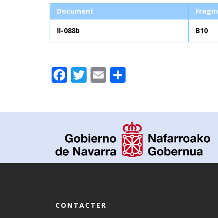
Document
Fragm
II-088b
B10
Facebook
Twitter
Email
Partager
CONTACTER