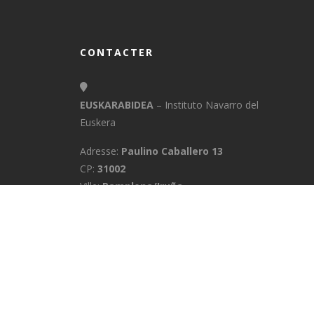
CONTACTER
EUSKARABIDEA
– Instituto Navarro del
Euskera
Adresse:
Paulino Caballero 13
CP:
31002
Ville:
Pamplona/Iruña
Province:
Navarra
E-Mail:
info@euskarabidea.es
Téléphone:
848 42 60 54
ACCUEIL
MÉDIATHÈQUE
CONTACTE