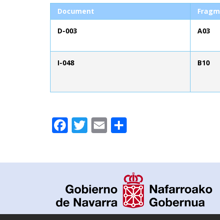
Document
Fragm
D-003
A03
I-048
B10
Facebook
Twitter
Email
Partager