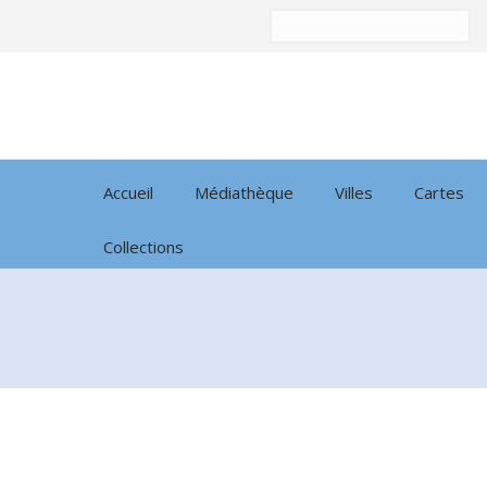
Trier
par:
Accueil
Médiathèque
Villes
Cartes
Collections