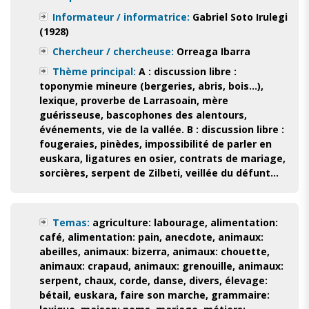
Informateur / informatrice:
Gabriel Soto Irulegi
(1928)
Chercheur / chercheuse:
Orreaga Ibarra
Thème principal:
A : discussion libre :
toponymie mineure (bergeries, abris, bois…),
lexique, proverbe de Larrasoain, mère
guérisseuse, bascophones des alentours,
événements, vie de la vallée. B : discussion libre :
fougeraies, pinèdes, impossibilité de parler en
euskara, ligatures en osier, contrats de mariage,
sorcières, serpent de Zilbeti, veillée du défunt…
Temas:
agriculture: labourage
,
alimentation:
café
,
alimentation: pain
,
anecdote
,
animaux:
abeilles
,
animaux: bizerra
,
animaux: chouette
,
animaux: crapaud
,
animaux: grenouille
,
animaux:
serpent
,
chaux
,
corde
,
danse
,
divers
,
élevage:
bétail
,
euskara
,
faire son marche
,
grammaire: