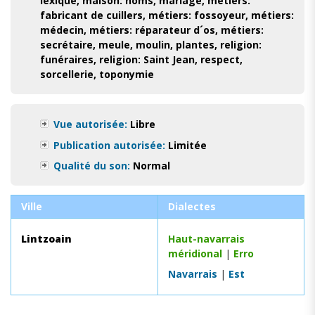
lexique
,
maison: noms
,
mariage
,
métiers:
fabricant de cuillers
,
métiers: fossoyeur
,
métiers:
médecin
,
métiers: réparateur d´os
,
métiers:
secrétaire
,
meule
,
moulin
,
plantes
,
religion:
funéraires
,
religion: Saint Jean
,
respect
,
sorcellerie
,
toponymie
Vue autorisée:
Libre
Publication autorisée:
Limitée
Qualité du son:
Normal
Ville
Dialectes
Lintzoain
Haut-navarrais
méridional
|
Erro
Navarrais
|
Est