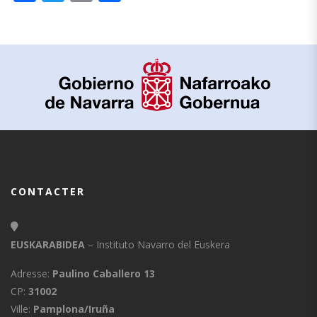
CONTACTER
EUSKARABIDEA
– Instituto Navarro del Euskera
Adresse:
Paulino Caballero 13
CP:
31002
Ville:
Pamplona/Iruña