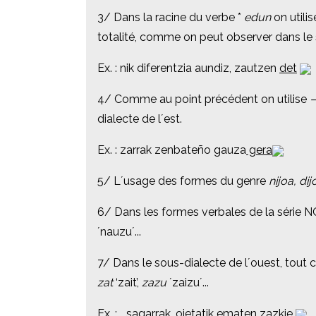
3/ Dans la racine du verbe *
3/ Dans la racine du verbe *
edun
edun
on utili
on utili
totalité, comme on peut observer dans le s
totalité, comme on peut observer dans le s
Ex. : nik diferentzia aundiz, zautzen
Ex. : nik diferentzia aundiz, zautzen
det
det
4/ Comme au point précédent on utilise
4/ Comme au point précédent on utilise
dialecte de l´est.
dialecte de l´est.
Ex. : zarrak zenbateño gauza
Ex. : zarrak zenbateño gauza
gera
gera
5/ L´usage des formes du genre
5/ L´usage des formes du genre
nijoa, dij
nijoa, dij
6/
6/
Dans les formes verbales de la série 
Dans les formes verbales de la série 
´nauzu´...
´nauzu´...
7/ Dans le sous-dialecte de l´ouest, tout 
7/ Dans le sous-dialecte de l´ouest, tout 
zat
zat
‘zait’,
‘zait’,
zazu
zazu
´zaizu´...
´zaizu´...
Ex. : ...sagarrak, oietatik ematen
Ex. : ...sagarrak, oietatik ematen
zazkie
zazkie