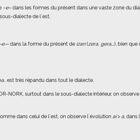
se
se
–e–
–e–
dans les formes du présent dans une vaste zone du dia
dans les formes du présent dans une vaste zone du dia
ous-dialecte de l´est.
ous-dialecte de l´est.
—e—
—e—
dans la forme du présent de
dans la forme du présent de
izan
izan
(
(
zera, gera
zera, gera
...), bien qu
...), bien qu
oa.
oa.
. est très répandu dans tout le dialecte.
. est très répandu dans tout le dialecte.
NOR-NORK, surtout dans le sous-dialecte intérieur, on obser
NOR-NORK, surtout dans le sous-dialecte intérieur, on obser
comme dans celui de l´est, on observe l´évolution
comme dans celui de l´est, on observe l´évolution
ai
ai
>
>
a
a
, dans
, dans