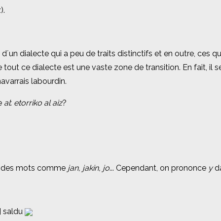
).
).
 d´un dialecte qui a peu de traits distinctifs et en outre, ces 
 d´un dialecte qui a peu de traits distinctifs et en outre, ces 
 tout ce dialecte est une vaste zone de transition. En fait, il ser
 tout ce dialecte est une vaste zone de transition. En fait, il ser
 navarrais labourdin.
 navarrais labourdin.
le
le
al
al
:
:
etorriko al aiz
etorriko al aiz
?
?
 des mots comme
 des mots comme
jan, jakin, jo
jan, jakin, jo
... Cependant, on prononce
... Cependant, on prononce
y
y
da
da
] saldu
] saldu