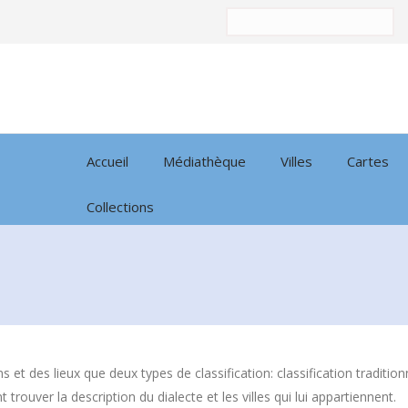
Trier
par:
Accueil
Médiathèque
Villes
Cartes
Collections
ns et des lieux que deux types de classification: classification tradi
 trouver la description du dialecte et les villes qui lui appartiennent.