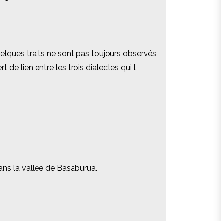
quelques traits ne sont pas toujours observés
quelques traits ne sont pas toujours observés
t de lien entre les trois dialectes qui l
t de lien entre les trois dialectes qui l
ns la vallée de Basaburua.
ns la vallée de Basaburua.