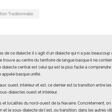
ation Traditionnelle
de ce dialecte: il s´agit d´un dialecte qui n´a pas beaucoup de
de ce dialecte: il s´agit d´un dialecte qui n´a pas beaucoup de
trouve au centre du territoire de langue basque il ne contien
trouve au centre du territoire de langue basque il ne contien
ialecte central est celui qui est le plus facile à comprendre 
ialecte central est celui qui est le plus facile à comprendre 
 appelé basque unifié.
 appelé basque unifié.
x: ouest, intérieur et est, ce dernier est la transition entre le
x: ouest, intérieur et est, ce dernier est la transition entre le
ous-dialectes ouest et intérieur.
ous-dialectes ouest et intérieur.
s et localités du nord-ouest de la Navarre. Concrètement, on p
s et localités du nord-ouest de la Navarre. Concrètement, on p
n et le sous-dialecte de l´est, ou transition, dans les autres vi
n et le sous-dialecte de l´est, ou transition, dans les autres vi