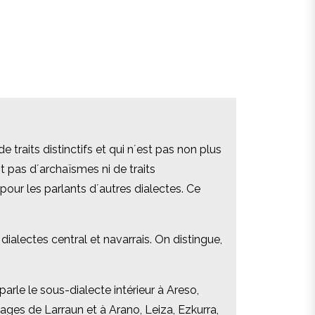
 traits distinctifs et qui n´est pas non plus
 traits distinctifs et qui n´est pas non plus
t pas d´archaïsmes ni de traits
t pas d´archaïsmes ni de traits
pour les parlants d´autres dialectes. Ce
pour les parlants d´autres dialectes. Ce
s dialectes central et navarrais. On distingue,
s dialectes central et navarrais. On distingue,
arle le sous-dialecte intérieur à Areso,
arle le sous-dialecte intérieur à Areso,
llages de Larraun et à Arano, Leiza, Ezkurra,
llages de Larraun et à Arano, Leiza, Ezkurra,