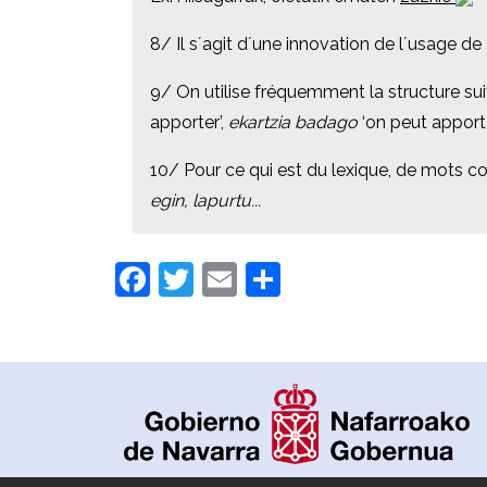
8/ Il s´agit d´une innovation de l´usage de
8/ Il s´agit d´une innovation de l´usage de
9/ On utilise fréquemment la structure su
9/ On utilise fréquemment la structure su
apporter’,
apporter’,
ekartzia badago
ekartzia badago
‘on peut apporter
‘on peut apporter
10/ Pour ce qui est du lexique, de mots c
10/ Pour ce qui est du lexique, de mots c
egin, lapurtu...
egin, lapurtu...
Facebook
Twitter
Email
Partager