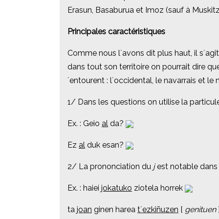
Erasun, Basaburua et Imoz (sauf à Muskitz
Erasun, Basaburua et Imoz (sauf à Muskitz
Principales caractéristiques
Principales caractéristiques
Comme nous l´avons dit plus haut, il s´agit
Comme nous l´avons dit plus haut, il s´agit
dans tout son territoire on pourrait dire que
dans tout son territoire on pourrait dire que
´entourent : l´occidental, le navarrais et le
´entourent : l´occidental, le navarrais et le
1/ Dans les questions on utilise la particu
1/ Dans les questions on utilise la particu
Ex. : Geio
Ex. : Geio
al
al
da?
da?
Ez
Ez
al
al
duk esan?
duk esan?
2/ La prononciation du
2/ La prononciation du
j
j
est notable
est notable
dans
dans
Ex. : haiei
Ex. : haiei
jokatuko
jokatuko
ziotela horrek
ziotela horrek
ta
ta
joan
joan
ginen harea
ginen harea
t´ezkiñuzen
t´ezkiñuzen
[
[
genituen
genituen