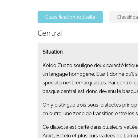
Classification Actuelle
Classific
Central
Central
Situation
Situation
Koldo Zuazo souligne deux caractéristiques 
Koldo Zuazo souligne deux caractéristiques 
un langage homogène. Étant donné qu’il se 
un langage homogène. Étant donné qu’il se 
spécialement remarquables. Par contre, ce d
spécialement remarquables. Par contre, ce d
basque central est donc devenu le basque
basque central est donc devenu le basque
On y distingue trois sous-dialectes principau
On y distingue trois sous-dialectes principau
en outre, une zone de transition entre les s
en outre, une zone de transition entre les s
Ce dialecte est parlé dans plusieurs vallée
Ce dialecte est parlé dans plusieurs vallée
Araiz, Betelu et plusieurs vallées de Larrau
Araiz, Betelu et plusieurs vallées de Larrau