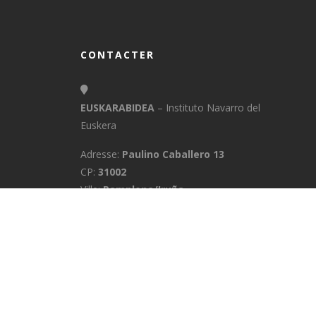
CONTACTER
EUSKARABIDEA
– Instituto Navarro del
Euskera
Adresse:
Paulino Caballero 13
CP:
31002
Ville:
Pamplona/Iruña
Province:
Navarra
E-Mail:
info@euskarabidea.es
Téléphone:
848 42 60 54