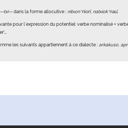
—txi—
—txi—
dans la forme allocutive :
dans la forme allocutive :
nitxon
nitxon
‘nion’,
‘nion’,
natxiok
natxiok
‘nau’.
‘nau’.
ivante pour l´expression du potentiel: verbe nominalisé + ver
ivante pour l´expression du potentiel: verbe nominalisé + ver
’...
’...
omme les suivants appartiennent à ce dialecte :
omme les suivants appartiennent à ce dialecte :
arkakuso, apr
arkakuso, apr