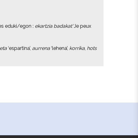
bes eduki/egon :
bes eduki/egon :
ekartzia badakat
ekartzia badakat
‘Je peux
‘Je peux
eta
eta
‘espartina’,
‘espartina’,
aurrena
aurrena
‘lehena’,
‘lehena’,
korrika
korrika
,
,
hots
hots