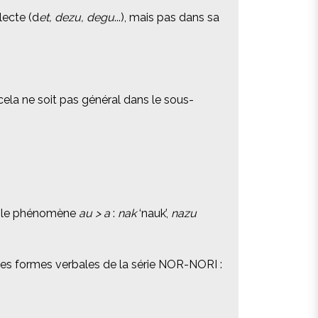
lecte (d
lecte (d
et, dezu, degu
et, dezu, degu
...), mais pas dans sa
...), mais pas dans sa
e cela ne soit pas général dans le sous-
e cela ne soit pas général dans le sous-
ve le phénomène
ve le phénomène
au > a
au > a
:
:
nak
nak
‘nauk’,
‘nauk’,
nazu
nazu
 les formes verbales de la série NOR-NORI :
 les formes verbales de la série NOR-NORI :