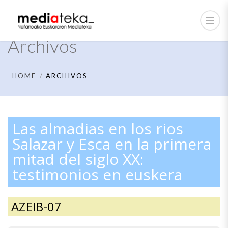
Archivos
HOME
ARCHIVOS
Las almadias en los rios
Salazar y Esca en la primera
mitad del siglo XX:
testimonios en euskera
AZEIB-07