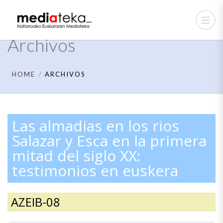
Archivos
HOME
ARCHIVOS
Las almadias en los rios
Salazar y Esca en la primera
mitad del siglo XX:
testimonios en euskera
AZEIB-08