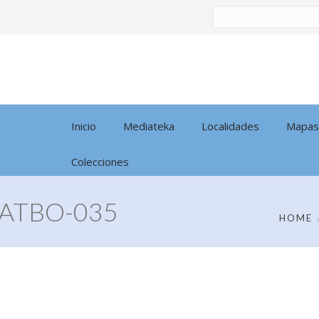
Buscar
por:
Inicio
Mediateka
Localidades
Mapas
Colecciones
ATBO-035
HOME