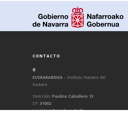
CONTACTO
EUSKARABIDEA
– Instituto Navarro del
Euskera
Dirección:
Paulino Caballero 13
CP:
31002
Localidad:
Pamplona/Iruña
Provincia:
Navarra
E-Mail:
info@euskarabidea.es