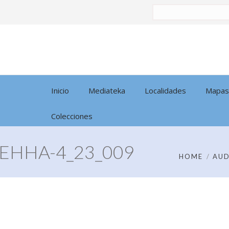
Buscar
por:
Inicio
Mediateka
Localidades
Mapas
Colecciones
EHHA-4_23_009
HOME
AUD