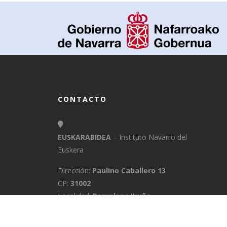
CONTACTO
EUSKARABIDEA
– Instituto Navarro del
Euskera
Dirección:
Paulino Caballero 13
CP:
31002
Localidad:
Pamplona/Iruña
Provincia:
Navarra
E-Mail:
info@euskarabidea.es