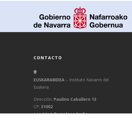
CONTACTO
EUSKARABIDEA
– Instituto Navarro del
Euskera
Dirección:
Paulino Caballero 13
CP:
31002
Localidad:
Pamplona/Iruña
Provincia:
Navarra
E-Mail:
info@euskarabidea.es