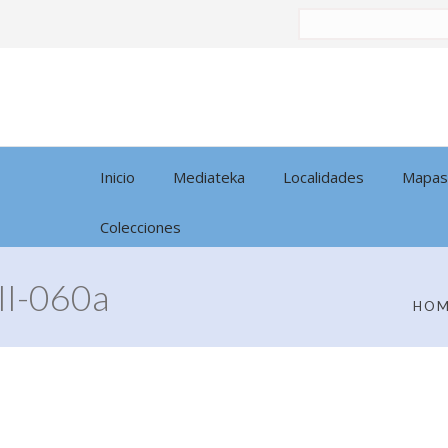
Buscar
por:
Inicio
Mediateka
Localidades
Mapas
Colecciones
I-060a
HO