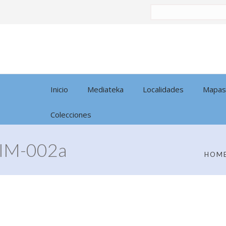
Buscar
por:
Inicio
Mediateka
Localidades
Mapas
Colecciones
IM-002a
HOM