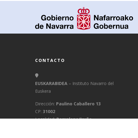
CONTACTO
EUSKARABIDEA
– Instituto Navarro del
Euskera
Dirección:
Paulino Caballero 13
CP:
31002
Localidad:
Pamplona/Iruña
Provincia:
Navarra
E-Mail:
info@euskarabidea.es