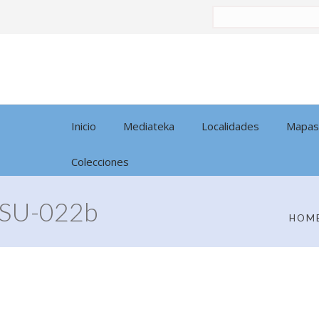
Buscar
por:
Inicio
Mediateka
Localidades
Mapas
Colecciones
SU-022b
HOM