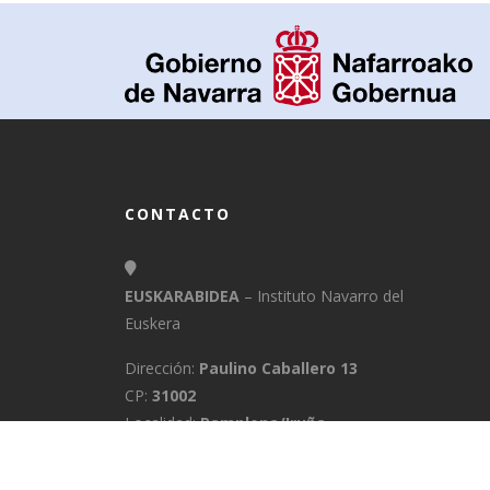
CONTACTO
EUSKARABIDEA
– Instituto Navarro del
Euskera
Dirección:
Paulino Caballero 13
CP:
31002
Localidad:
Pamplona/Iruña
Provincia:
Navarra
E-Mail:
info@euskarabidea.es