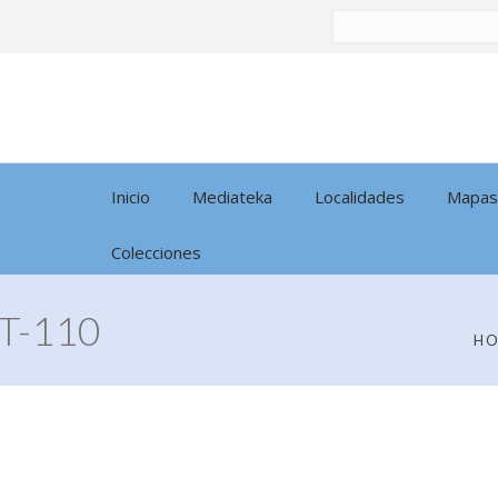
Buscar
por:
Inicio
Mediateka
Localidades
Mapas
Colecciones
T-110
H