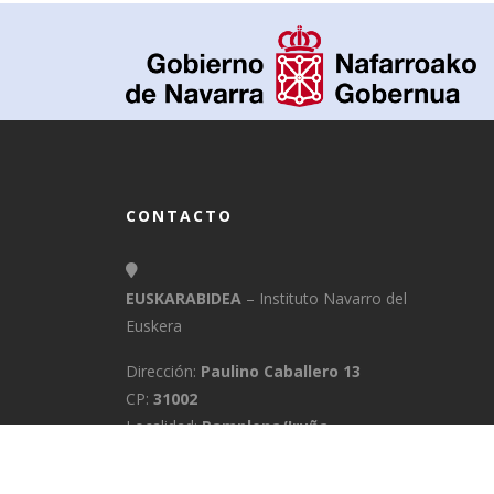
CONTACTO
EUSKARABIDEA
– Instituto Navarro del
Euskera
Dirección:
Paulino Caballero 13
CP:
31002
Localidad:
Pamplona/Iruña
Provincia:
Navarra
E-Mail:
info@euskarabidea.es