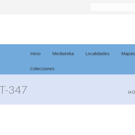
Buscar
por:
Inicio
Mediateka
Localidades
Mapas
Colecciones
T-347
H