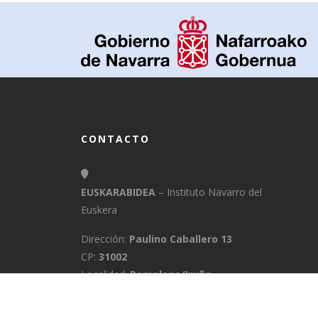
CONTACTO
EUSKARABIDEA
– Instituto Navarro del
Euskera
Dirección:
Paulino Caballero 13
CP:
31002
Localidad:
Pamplona/Iruña
Provincia:
Navarra
E-Mail:
info@euskarabidea.es