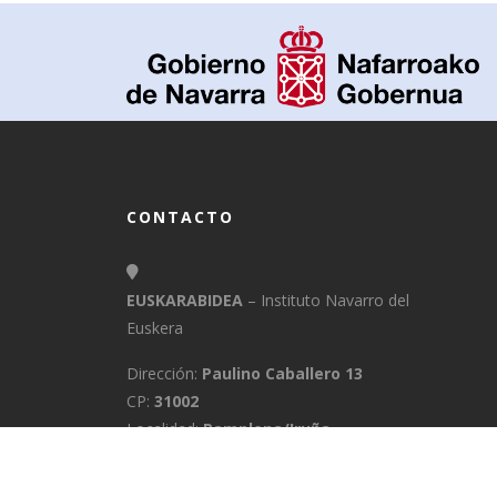
CONTACTO
EUSKARABIDEA
– Instituto Navarro del
Euskera
Dirección:
Paulino Caballero 13
CP:
31002
Localidad:
Pamplona/Iruña
Provincia:
Navarra
E-Mail:
info@euskarabidea.es