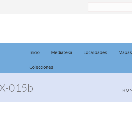
Buscar
por:
Inicio
Mediateka
Localidades
Mapas
Colecciones
X-015b
HO