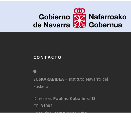
CONTACTO
EUSKARABIDEA
– Instituto Navarro del
Euskera
Dirección:
Paulino Caballero 13
CP:
31002
Localidad:
Pamplona/Iruña
Provincia:
Navarra
E-Mail:
info@euskarabidea.es