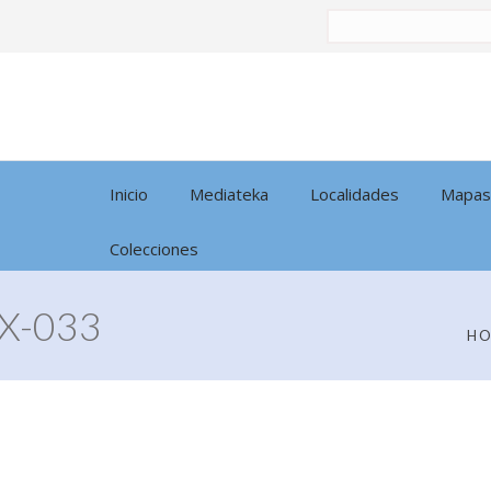
Buscar
por:
Inicio
Mediateka
Localidades
Mapas
Colecciones
X-033
H