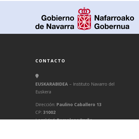
CONTACTO
EUSKARABIDEA
– Instituto Navarro del
Euskera
Dirección:
Paulino Caballero 13
CP:
31002
Localidad:
Pamplona/Iruña
Provincia:
Navarra
E-Mail:
info@euskarabidea.es