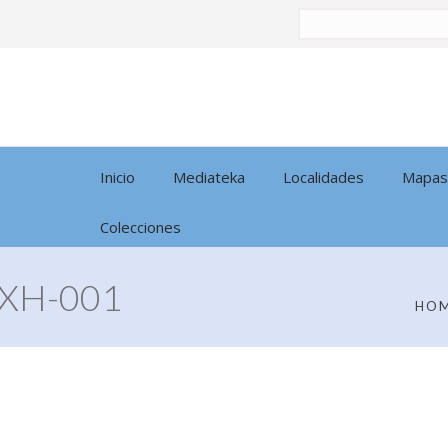
Buscar
por:
Inicio
Mediateka
Localidades
Mapas
Colecciones
XH-001
HO