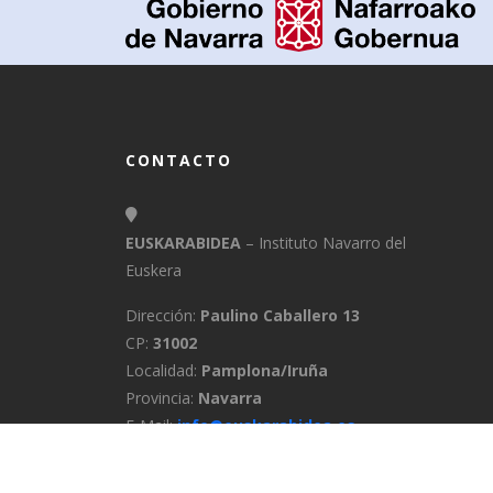
CONTACTO
EUSKARABIDEA
– Instituto Navarro del
Euskera
Dirección:
Paulino Caballero 13
CP:
31002
Localidad:
Pamplona/Iruña
Provincia:
Navarra
E-Mail:
info@euskarabidea.es
Teléfono:
848 42 60 54