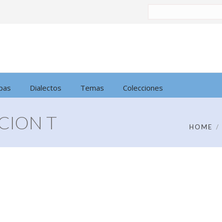
Buscar
por:
pas
Dialectos
Temas
Colecciones
CION T
HOME