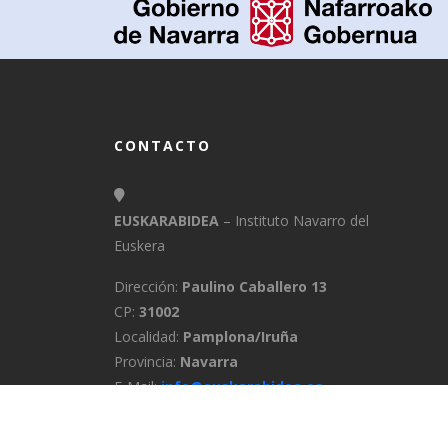
CONTACTO
EUSKARABIDEA
– Instituto Navarro del
Euskera
Dirección:
Paulino Caballero 13
CP:
31002
Localidad:
Pamplona/Iruña
Provincia:
Navarra
E-Mail:
info@euskarabidea.es
Teléfono:
848 42 60 54