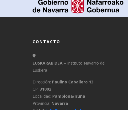
CONTACTO
EUSKARABIDEA
– Instituto Navarro del
Euskera
Dirección:
Paulino Caballero 13
CP:
31002
Localidad:
Pamplona/Iruña
Provincia:
Navarra
E-Mail:
info@euskarabidea.es
Teléfono:
848 42 60 54