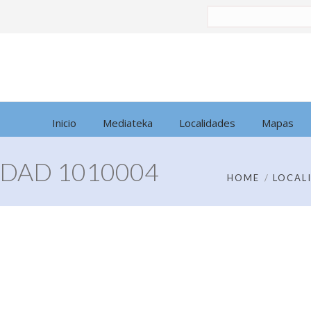
Buscar
por:
Inicio
Mediateka
Localidades
Mapas
DAD 1010004
HOME
LOCAL