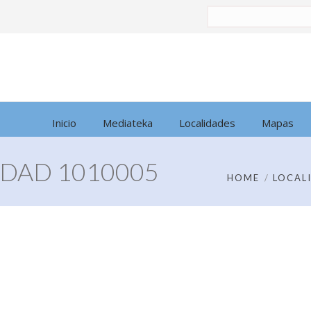
Buscar
por:
Inicio
Mediateka
Localidades
Mapas
DAD 1010005
HOME
LOCAL