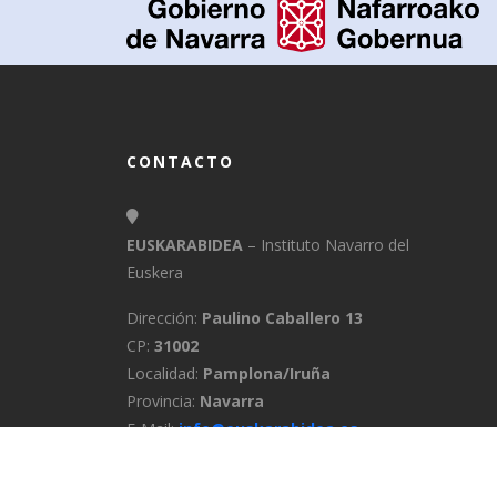
CONTACTO
EUSKARABIDEA
– Instituto Navarro del
Euskera
Dirección:
Paulino Caballero 13
CP:
31002
Localidad:
Pamplona/Iruña
Provincia:
Navarra
E-Mail:
info@euskarabidea.es
Teléfono:
848 42 60 54