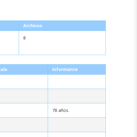
Archivos
8
tulo
Informante
78 años.