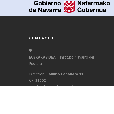
CONTACTO
EUSKARABIDEA
– Instituto Navarro del
Euskera
Dirección:
Paulino Caballero 13
CP:
31002
Localidad:
Pamplona/Iruña
Provincia:
Navarra
E-Mail:
info@euskarabidea.es
Teléfono:
848 42 60 54