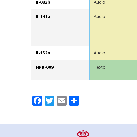
II-082b
Audio
II-141a
Audio
II-152a
Audio
HPB-009
Texto
Facebook
Twitter
Email
Compartir