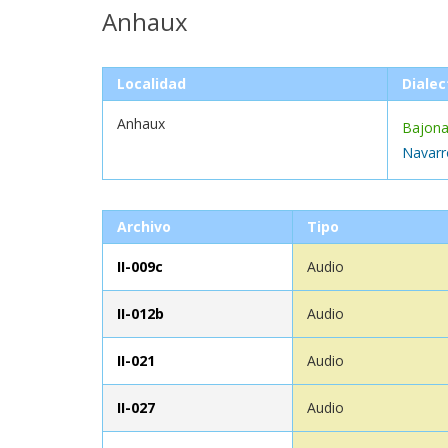
Anhaux
Localidad
Dialec
Anhaux
Bajona
Navarr
Archivo
Tipo
II-009c
Audio
II-012b
Audio
II-021
Audio
II-027
Audio