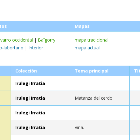
tos
Mapas
varro occidental
|
Baïgorry
mapa tradicional
o-labortano
|
Interior
mapa actual
Colección
Tema principal
Tí
Irulegi Irratia
Irulegi Irratia
Matanza del cerdo
Irulegi Irratia
Irulegi Irratia
Viña.