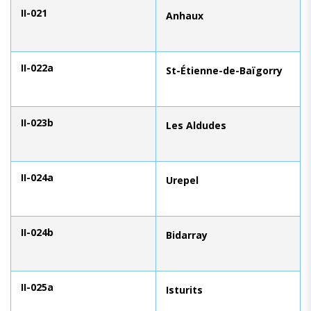
II-021
Anhaux
II-022a
St-Étienne-de-Baïgorry
II-023b
Les Aldudes
II-024a
Urepel
II-024b
Bidarray
II-025a
Isturits