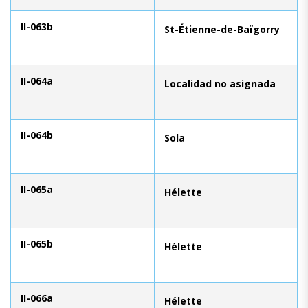
II-063b
St-Étienne-de-Baïgorry
II-064a
Localidad no asignada
II-064b
Sola
II-065a
Hélette
II-065b
Hélette
II-066a
Hélette