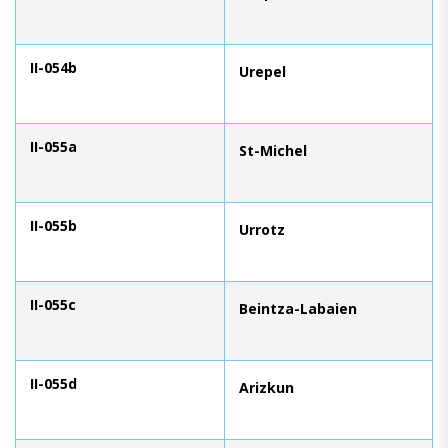
II-054b
Urepel
II-055a
St-Michel
II-055b
Urrotz
II-055c
Beintza-Labaien
II-055d
Arizkun