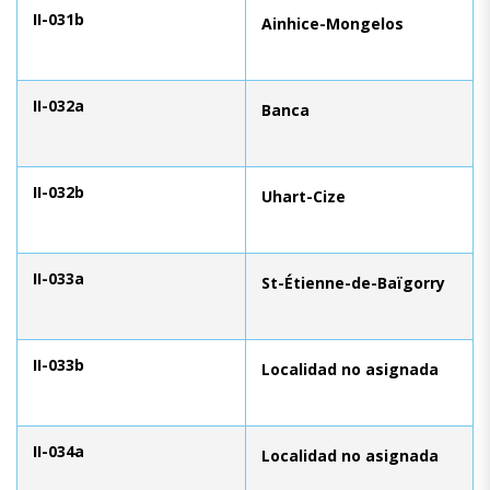
II-031b
Ainhice-Mongelos
II-032a
Banca
II-032b
Uhart-Cize
II-033a
St-Étienne-de-Baïgorry
II-033b
Localidad no asignada
II-034a
Localidad no asignada