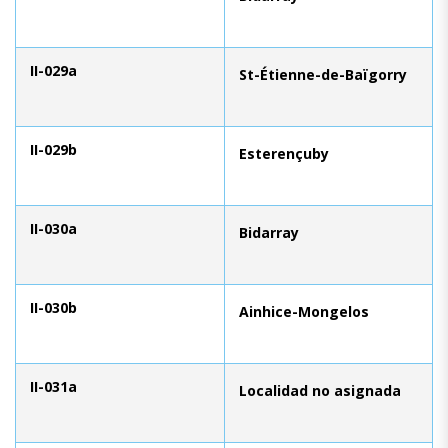
II-029a
St-Étienne-de-Baïgorry
II-029b
Esterençuby
II-030a
Bidarray
II-030b
Ainhice-Mongelos
II-031a
Localidad no asignada