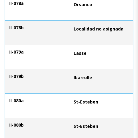
II-078a
Orsanco
II-078b
Localidad no asignada
II-079a
Lasse
II-079b
Ibarrolle
II-080a
St-Esteben
II-080b
St-Esteben