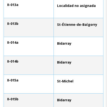
II-013a
Localidad no asignada
II-013b
St-Étienne-de-Baïgorry
II-014a
Bidarray
II-014b
Bidarray
II-015a
St-Michel
II-015b
Bidarray