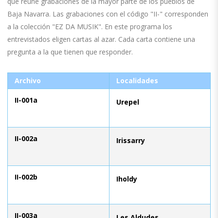
que reúne grabaciones de la mayor parte de los pueblos de
Baja Navarra. Las grabaciones con el código "II-" corresponden
a la colección "EZ DA MUSIK". En este programa los
entrevistados eligen cartas al azar. Cada carta contiene una
pregunta a la que tienen que responder.
Archivo
Localidades
II-001a
Urepel
II-002a
Irissarry
II-002b
Iholdy
II-003a
Les Aldudes