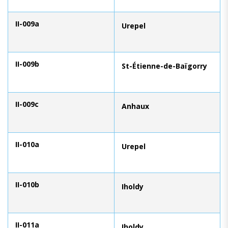
II-009a
Urepel
II-009b
St-Étienne-de-Baïgorry
II-009c
Anhaux
II-010a
Urepel
II-010b
Iholdy
II-011a
Iholdy