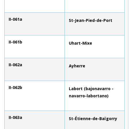
II-061a
St-Jean-Pied-de-Port
II-061b
Uhart-Mixe
II-062a
Ayherre
II-062b
Labort (bajonavarro -
navarro-labortano)
II-063a
St-Étienne-de-Baïgorry