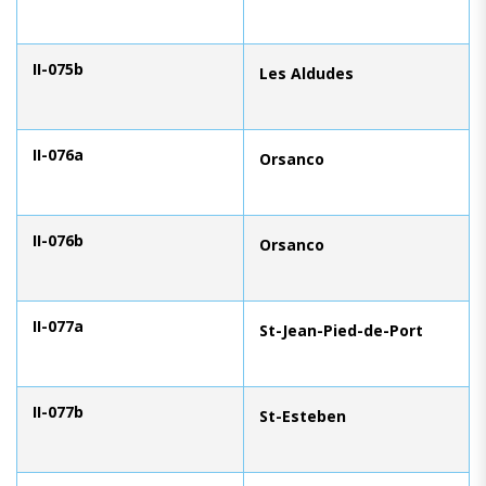
II-075b
Les Aldudes
II-076a
Orsanco
II-076b
Orsanco
II-077a
St-Jean-Pied-de-Port
II-077b
St-Esteben