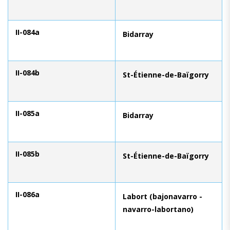
II-084a
Bidarray
II-084b
St-Étienne-de-Baïgorry
II-085a
Bidarray
II-085b
St-Étienne-de-Baïgorry
II-086a
Labort (bajonavarro -
navarro-labortano)