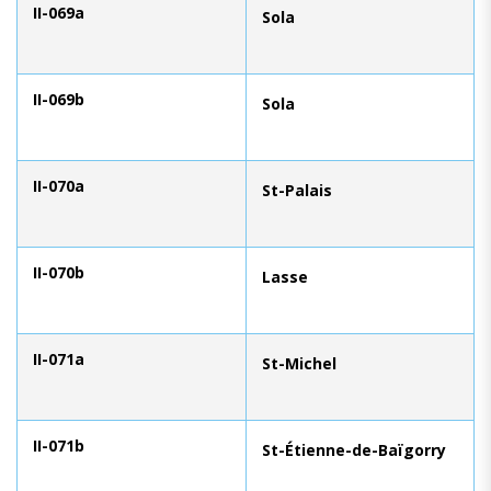
II-069a
Sola
II-069b
Sola
II-070a
St-Palais
II-070b
Lasse
II-071a
St-Michel
II-071b
St-Étienne-de-Baïgorry