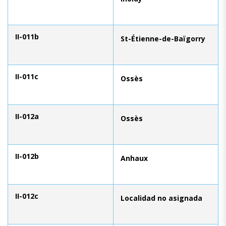
II-011b
St-Étienne-de-Baïgorry
II-011c
Ossès
II-012a
Ossès
II-012b
Anhaux
II-012c
Localidad no asignada