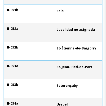
II-051b
Sola
II-052a
Localidad no asignada
II-052b
St-Étienne-de-Baïgorry
II-053a
St-Jean-Pied-de-Port
II-053b
Esterençuby
II-054a
Urepel