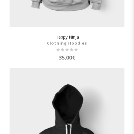
Happy Ninja
SHOW DETAILS
Clothing Hoodies
35,00
€