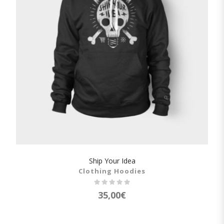
Ship Your Idea
SHOW DETAILS
Clothing Hoodies
35,00
€