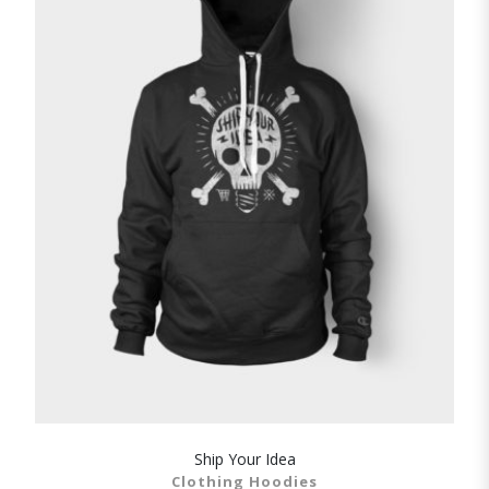
Ship Your Idea
SHOW DETAILS
Clothing Hoodies