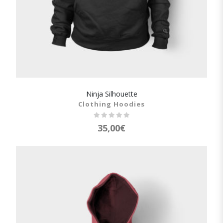
Ninja Silhouette
SHOW DETAILS
Clothing Hoodies
35,00
€