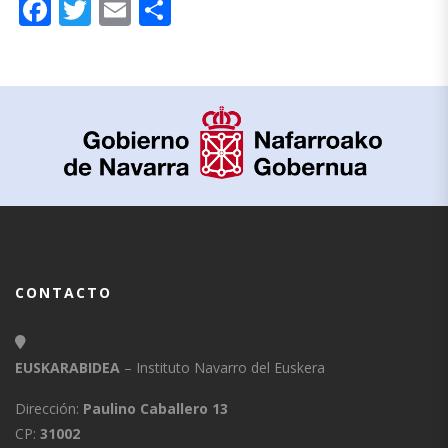
Facebook
Twitter
Email
Compartir
CONTACTO
EUSKARABIDEA
– Instituto Navarro del Euskera
Dirección:
Paulino Caballero 13
CP:
31002