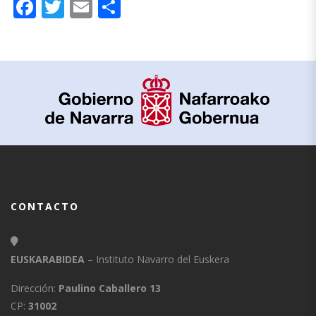
Facebook
Twitter
Email
Compartir
CONTACTO
EUSKARABIDEA
– Instituto Navarro del Euskera
Dirección:
Paulino Caballero 13
CP:
31002