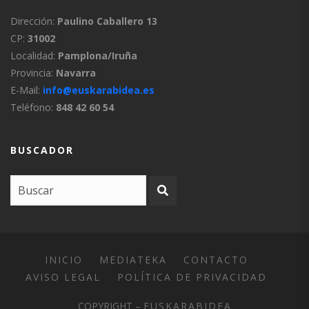
Dirección:
Paulino Caballero 13
CP:
31002
Localidad:
Pamplona/Iruña
Provincia:
Navarra
E-Mail:
info@euskarabidea.es
Teléfono:
848 42 60 54
BUSCADOR
INICIO
MEDIATEKA
CONTACTO
AVISO LEGAL
POLÍTICA DE PRIVACIDAD
COPYRIGHT –
EUSKARABIDEA