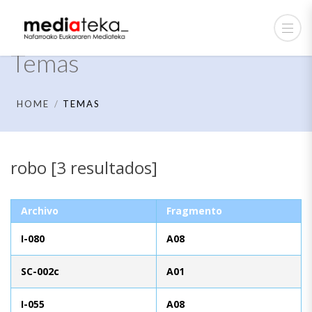
Temas
HOME
TEMAS
robo [3 resultados]
Archivo
Fragmento
I-080
A08
SC-002c
A01
I-055
A08