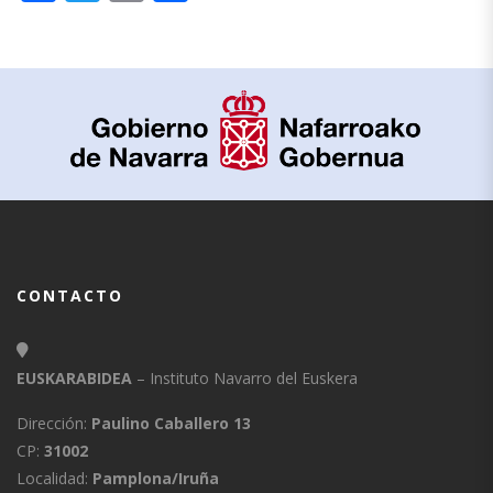
CONTACTO
EUSKARABIDEA
– Instituto Navarro del Euskera
Dirección:
Paulino Caballero 13
CP:
31002
Localidad:
Pamplona/Iruña